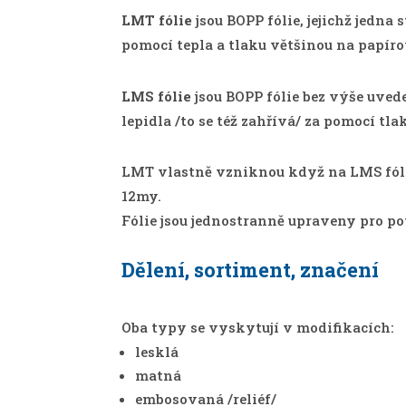
LMT fólie
jsou BOPP fólie, jejichž jedna 
pomocí tepla a tlaku většinou na papíro
LMS fólie
jsou BOPP fólie bez výše uved
lepidla /to se též zahřívá/ za pomocí tla
LMT vlastně vzniknou když na LMS fólie
12my.
Fólie jsou jednostranně upraveny pro po
Dělení, sortiment, značení
Oba typy se vyskytují v modifikacích:
lesklá
matná
embosovaná /reliéf/