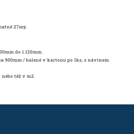
matné 27my.
300mm do 1.120mm.
 cca 900mm / balené v kartonu po 1ks, s návinem
 nebo též v m2.