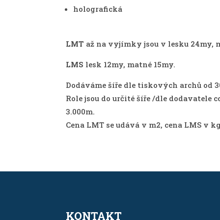
holografická
LMT
až na vyjímky jsou v lesku 24my, 
LMS
lesk 12my, matné 15my.
Dodáváme šíře dle tiskových archů od 
Role jsou do určité šíře /dle dodavatele
3.000m.
Cena LMT se udává v m2, cena LMS v kg
KONTAKT