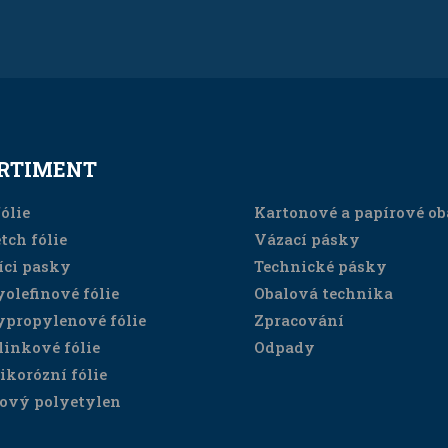
RTIMENT
SORTIMENT
ólie
Kartonové a papírové ob
tch fólie
Vázací pásky
íci pasky
Technické pásky
yolefinové fólie
Obalová technika
ypropylenové fólie
Zpracování
linkové fólie
Odpady
ikorózní fólie
ový polyetylen