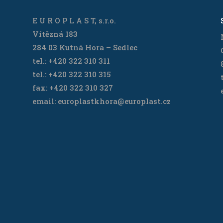
E U R O P L A S T, s.r.o.
Vítězná 183
284 03 Kutná Hora – Sedlec
tel.: +420 322 310 311
tel.: +420 322 310 315
fax: +420 322 310 327
email: europlastkhora@europlast.cz