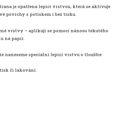
strana je opatřena lepicí vrstvou, která se aktivuje
vé povrchy s potiskem i bez tisku.
ené vrstvy – aplikují se pomocí nánosu tekutého
ku na papír.
 naneseme speciální lepicí vrstvu o tloušťce
tisk či lakování.