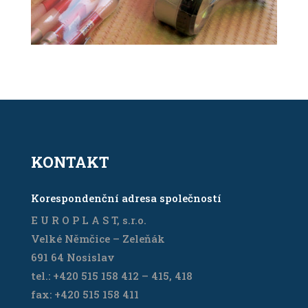
KONTAKT
Korespondenční adresa společností
E U R O P L A S T, s.r.o.
Velké Němčice – Zeleňák
691 64 Nosislav
tel.: +420 515 158 412 – 415, 418
fax: +420 515 158 411