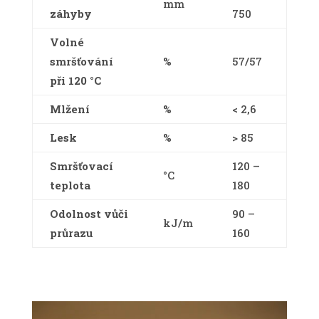
mm
záhyby
750
Volné
smršťování
%
57/57
při 120 °C
Mlžení
%
< 2,6
Lesk
%
> 85
Smršťovací
120 –
°C
teplota
180
Odolnost vůči
90 –
kJ/m
průrazu
160