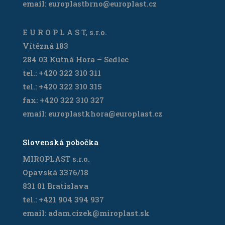
email: europlastbrno@europlast.cz
E U R O P L A S T, s.r.o.
Vítězná 183
284 03 Kutná Hora – Sedlec
tel.: +420 322 310 311
tel.: +420 322 310 315
fax: +420 322 310 327
email: europlastkhora@europlast.cz
Slovenská pobočka
MIROPLAST s.r.o.
Opavská 3376/18
831 01 Bratislava
tel.: +421 904 394 937
email: adam.cizek@miroplast.sk