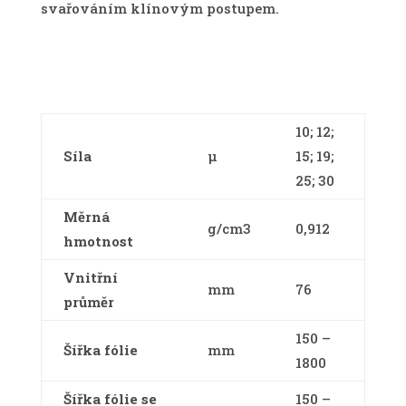
svařováním klínovým postupem.
10; 12;
Síla
µ
15; 19;
25; 30
Měrná
g/cm3
0,912
hmotnost
Vnitřní
mm
76
průměr
150 –
Šířka fólie
mm
1800
Šířka fólie se
150 –