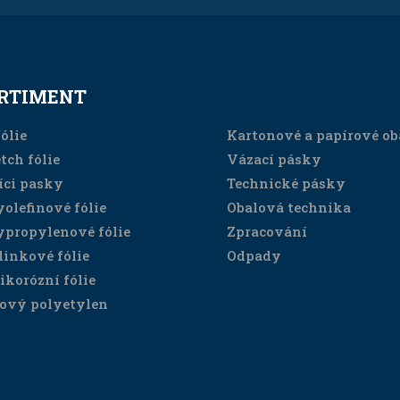
RTIMENT
SORTIMENT
ólie
Kartonové a papírové ob
tch fólie
Vázací pásky
íci pasky
Technické pásky
yolefinové fólie
Obalová technika
ypropylenové fólie
Zpracování
linkové fólie
Odpady
ikorózní fólie
ový polyetylen