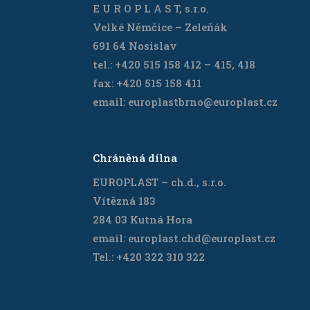
E U R O P L A S T, s.r.o.
Velké Němčice – Zeleňák
691 64 Nosislav
tel.: +420 515 158 412 – 415, 418
fax: +420 515 158 411
email: europlastbrno@europlast.cz
Chráněná dílna
EUROPLAST – ch.d., s.r.o.
Vítězná 183
284 03 Kutná Hora
email: europlast.chd@europlast.cz
Tel.: +420 322 310 322