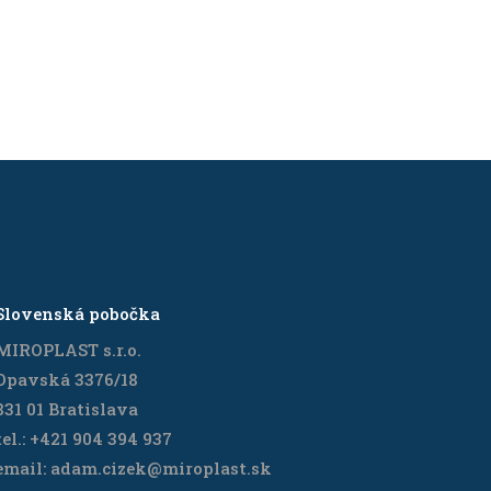
Slovenská pobočka
MIROPLAST s.r.o.
Opavská 3376/18
831 01 Bratislava
tel.: +421 904 394 937
email: adam.cizek@miroplast.sk