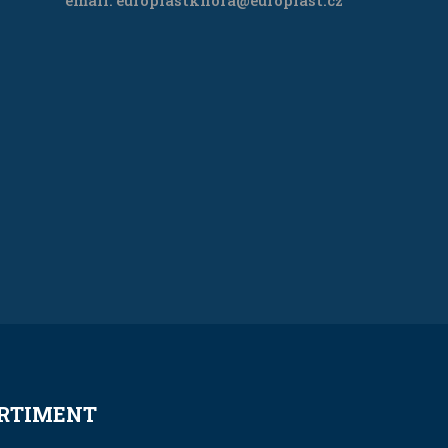
email: europlastkhora@europlast.cz
RTIMENT
SORTIMENT