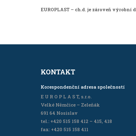
EUROPLAST – ch.d. je zároveň výrobní d
KONTAKT
Korespondenční adresa společností
E U R O P L A S T, s.r.o.
Velké Němčice – Zeleňák
691 64 Nosislav
tel.: +420 515 158 412 – 415, 418
fax: +420 515 158 411