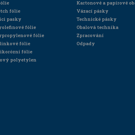
ólie
Kartonové a papírové ob
tch fólie
Vázací pásky
íci pasky
Technické pásky
yolefinové fólie
Obalová technika
ypropylenové fólie
Zpracování
linkové fólie
Odpady
ikorózní fólie
ový polyetylen