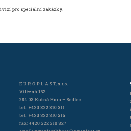
ivizí pro speciální zakázky.
E U R O P L A S T, s.r.o.
Vítězná 183
284 03 Kutná Hora – Sedlec
tel.: +420 322 310 311
tel.: +420 322 310 315
fax: +420 322 310 327