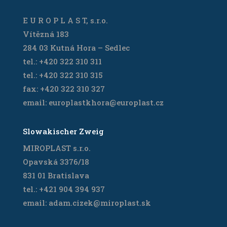
E U R O P L A S T, s.r.o.
Vítězná 183
284 03 Kutná Hora – Sedlec
tel.: +420 322 310 311
tel.: +420 322 310 315
fax: +420 322 310 327
email: europlastkhora@europlast.cz
Slowakischer Zweig
MIROPLAST s.r.o.
Opavská 3376/18
831 01 Bratislava
tel.: +421 904 394 937
email: adam.cizek@miroplast.sk