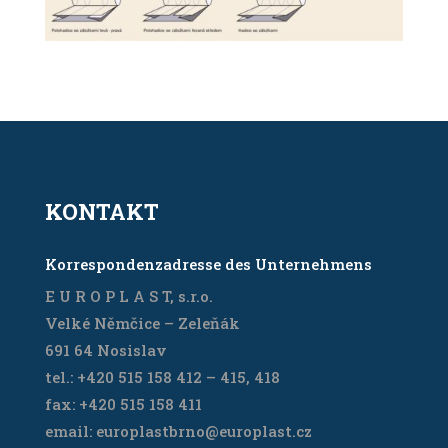
KONTAKT
Korrespondenzadresse des Unternehmens
E U R O P L A S T, s.r.o.
Velké Němčice – Zeleňák
691 64 Nosislav
tel.: +420 515 158 412 – 415, 418
fax: +420 515 158 411
email: europlastbrno@europlast.cz